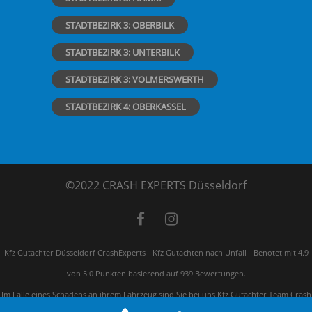
STADTBEZIRK 3: OBERBILK
STADTBEZIRK 3: UNTERBILK
STADTBEZIRK 3: VOLMERSWERTH
STADTBEZIRK 4: OBERKASSEL
©2022 CRASH EXPERTS Düsseldorf
Kfz Gutachter Düsseldorf CrashExperts - Kfz Gutachten nach Unfall
-
Benotet mit
4.9
von 5.0 Punkten basierend auf
939
Bewertungen.
Im Falle eines Schadens an ihrem Fahrzeug sind Sie bei uns Kfz Gutachter Team Crash