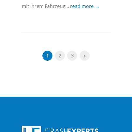
mit Ihrem Fahrzeug...
read more →
1
2
3