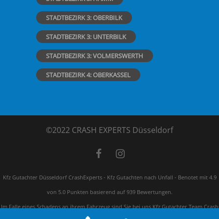
STADTBEZIRK 3: OBERBILK
STADTBEZIRK 3: UNTERBILK
STADTBEZIRK 3: VOLMERSWERTH
STADTBEZIRK 4: OBERKASSEL
©2022 CRASH EXPERTS Düsseldorf
Kfz Gutachter Düsseldorf CrashExperts - Kfz Gutachten nach Unfall
-
Benotet mit
4.9
von 5.0 Punkten basierend auf
939
Bewertungen.
Im Falle eines Schadens an ihrem Fahrzeug sind Sie bei uns Kfz Gutachter Team Crash