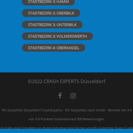
STADTBEZIRK 3: HAMM
STADTBEZIRK 3: OBERBILK
STADTBEZIRK 3: UNTERBILK
STADTBEZIRK 3: VOLMERSWERTH
STADTBEZIRK 4: OBERKASSEL
©2022 CRASH EXPERTS Düsseldorf
Kfz Gutachter Düsseldorf CrashExperts - Kfz Gutachten nach Unfall
-
Benotet mit
4.9
von 5.0 Punkten basierend auf
939
Bewertungen.
Im Falle eines Schadens an ihrem Fahrzeug sind Sie bei uns Kfz Gutachter Team Crash