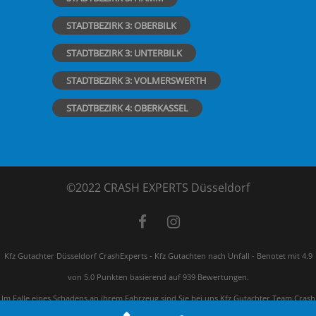
STADTBEZIRK 3: OBERBILK
STADTBEZIRK 3: UNTERBILK
STADTBEZIRK 3: VOLMERSWERTH
STADTBEZIRK 4: OBERKASSEL
©2022 CRASH EXPERTS Düsseldorf
Kfz Gutachter Düsseldorf CrashExperts - Kfz Gutachten nach Unfall
-
Benotet mit
4.9
von 5.0 Punkten basierend auf
939
Bewertungen.
Im Falle eines Schadens an ihrem Fahrzeug sind Sie bei uns Kfz Gutachter Team Crash