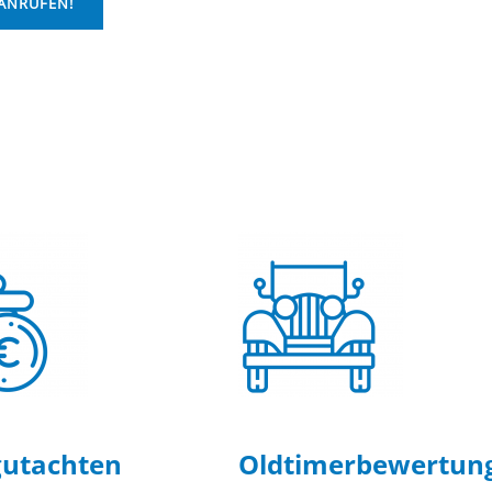
 ANRUFEN!
utachten
Oldtimer­bewertun