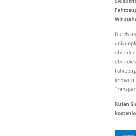
Sie such
Fahrzeu
Wir steh
Durch uns
unkompliz
über den
über die
Fahrzeug
immer mi
Transpar
Rufen Si
kostenlo