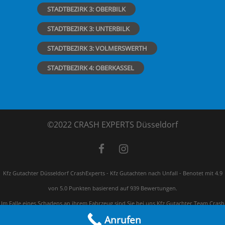
STADTBEZIRK 3: OBERBILK
STADTBEZIRK 3: UNTERBILK
STADTBEZIRK 3: VOLMERSWERTH
STADTBEZIRK 4: OBERKASSEL
©2022 CRASH EXPERTS Düsseldorf
Kfz Gutachter Düsseldorf CrashExperts - Kfz Gutachten nach Unfall
-
Benotet mit
4.9
von 5.0 Punkten basierend auf
939
Bewertungen.
Im Falle eines Schadens an ihrem Fahrzeug sind Sie bei uns Kfz Gutachter Team Crash
Anrufen
Experts genau richtig