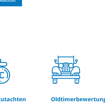
 ANRUFEN!
utachten
Oldtimer­bewertun