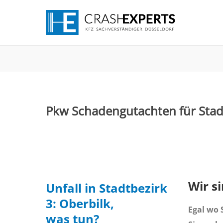
Pkw Schadengutachten für Stadt
Wir s
Unfall in Stadtbezirk
3: Oberbilk,
Egal wo S
was tun?