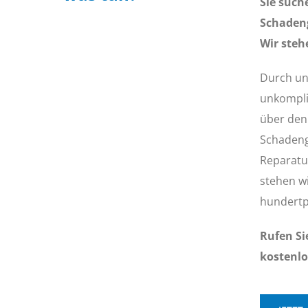
Sie such
Schadeng
Wir steh
Durch uns
unkompliz
über den
Schadeng
Reparatu
stehen w
hundertp
Rufen Si
kostenlo