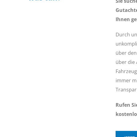
Sie such
Gutachte
Ihnen ge
Durch uns
unkompliz
über den
über die
Fahrzeug
immer mi
Transpar
Rufen Si
kostenlo