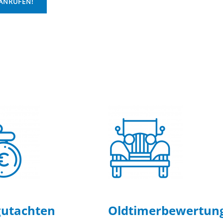
 ANRUFEN!
utachten
Oldtimer­bewertun