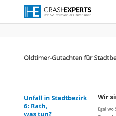
Oldtimer-Gutachten für Stadtbez
Wir s
Unfall in Stadtbezirk
6: Rath,
Egal wo S
was tun?