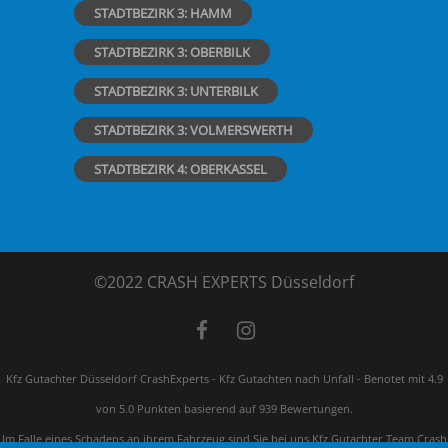
STADTBEZIRK 3: HAMM
STADTBEZIRK 3: OBERBILK
STADTBEZIRK 3: UNTERBILK
STADTBEZIRK 3: VOLMERSWERTH
STADTBEZIRK 4: OBERKASSEL
©2022 CRASH EXPERTS Düsseldorf
Kfz Gutachter Düsseldorf CrashExperts - Kfz Gutachten nach Unfall
-
Benotet mit
4.9
von 5.0 Punkten basierend auf
939
Bewertungen.
Im Falle eines Schadens an ihrem Fahrzeug sind Sie bei uns Kfz Gutachter Team Crash